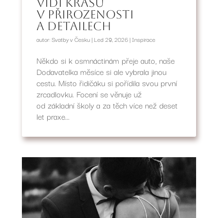
vidí krásu
v přirozenosti
a detailech
autor:
Svatby v Česku
|
Led 29, 2026
|
Inspirace
Někdo si k osmnáctinám přeje auto, naše
Dodavatelka měsíce si ale vybrala jinou
cestu. Místo řidičáku si pořídila svou první
zrcadlovku. Focení se věnuje už
od základní školy a za těch více než deset
let praxe...