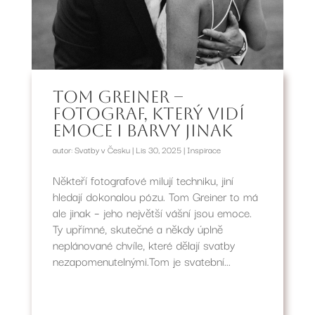
Tom Greiner –
Fotograf, který vidí
emoce i barvy jinak
autor:
Svatby v Česku
|
Lis 30, 2025
|
Inspirace
Někteří fotografové milují techniku, jiní
hledají dokonalou pózu. Tom Greiner to má
ale jinak – jeho největší vášní jsou emoce.
Ty upřímné, skutečné a někdy úplně
neplánované chvíle, které dělají svatby
nezapomenutelnými.Tom je svatební...