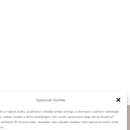
Spravovat Souhlas
i co nejlepší služby, používáme k ukládání a/nebo přístupu k informacím o zařízení, technologie
ry cookies. Souhlas s těmito technologiemi nám umožní zpracovávat údaje, jako je chování při
 jedinečná ID na tomto webu. Nesouhlas nebo odvolání souhlasu může nepříznivě ovlivnit určité
kce.