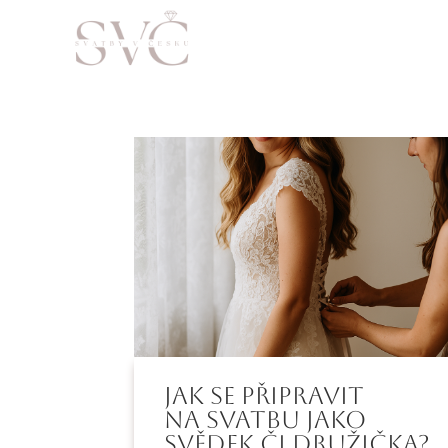
Jak se připravit
na svatbu jako
svědek či družička?