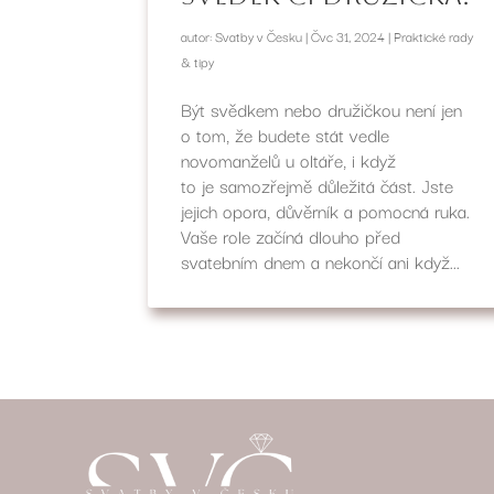
autor:
Svatby v Česku
|
Čvc 31, 2024
|
Praktické rady
& tipy
Být svědkem nebo družičkou není jen
o tom, že budete stát vedle
novomanželů u oltáře, i když
to je samozřejmě důležitá část. Jste
jejich opora, důvěrník a pomocná ruka.
Vaše role začíná dlouho před
svatebním dnem a nekončí ani když...