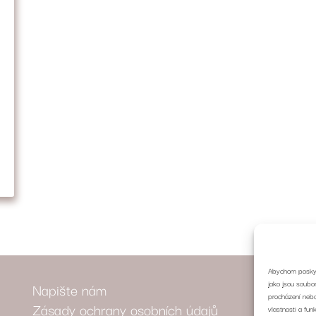
Abychom poskytl
jako jsou soubo
Napište nám
procházení nebo
Zásady ochrany osobních údajů
vlastnosti a fun