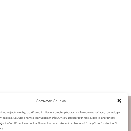
Spravovat Souhlas
i co nejlepší služby, používáme k ukládání a/nebo přístupu k informacím o zařízení, technologie
ry cookies. Souhlas s těmito technologiemi nám umožní zpracovávat údaje, jako je chování při
 jedinečná ID na tomto webu. Nesouhlas nebo odvolání souhlasu může nepříznivě ovlivnit určité
kce.