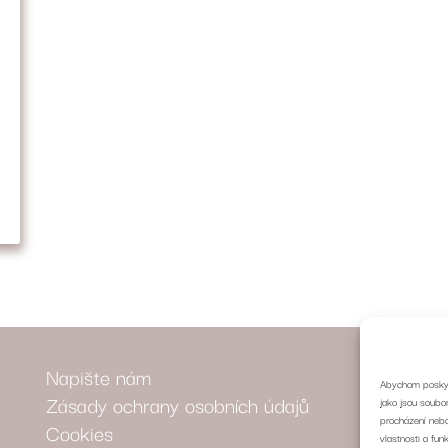
Napište nám
Abychom poskytl
Zásady ochrany osobních údajů
jako jsou soubo
procházení nebo
Cookies
vlastnosti a fun