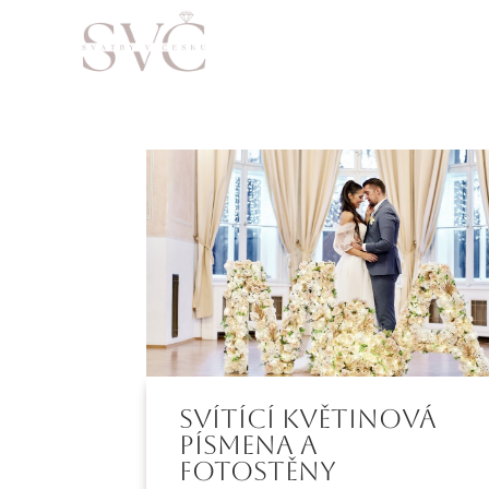
Svítící květinová
písmena a
fotostěny