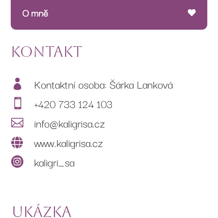
O mně
Kontakt
Kontaktní osoba: Šárka Lanková

+420 733 124 103

info@kaligrisa.cz

www.kaligrisa.cz

kaligri_sa

ukázka